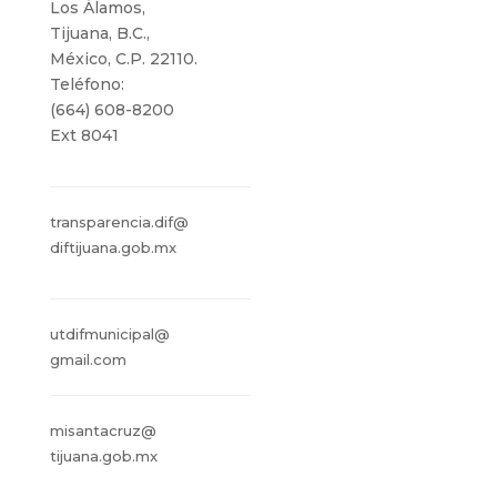
Los Álamos,
Tijuana, B.C.,
México, C.P. 22110.
Teléfono:
(664) 608-8200
Ext 8041
transparencia.dif@
diftijuana.gob.mx
utdifmunicipal@
gmail.com
misantacruz@
tijuana.gob.mx